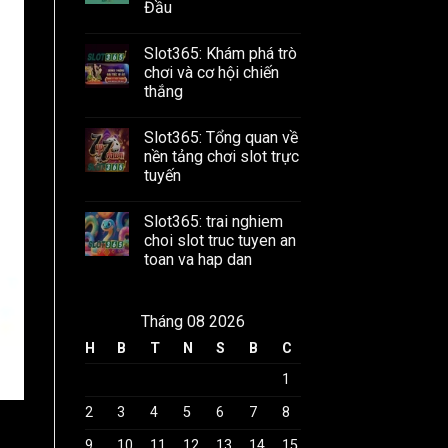
Đầu
Slot365: Khám phá trò
chơi và cơ hội chiến
thắng
Slot365: Tổng quan về
nền tảng chơi slot trực
tuyến
Slot365: trai nghiem
choi slot truc tuyen an
toan va hap dan
Tháng 08 2026
H
B
T
N
S
B
C
1
2
3
4
5
6
7
8
9
10
11
12
13
14
15