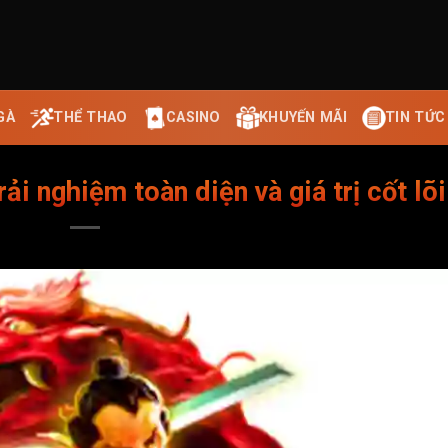
GÀ
THỂ THAO
CASINO
KHUYẾN MÃI
TIN TỨC
ải nghiệm toàn diện và giá trị cốt lõi