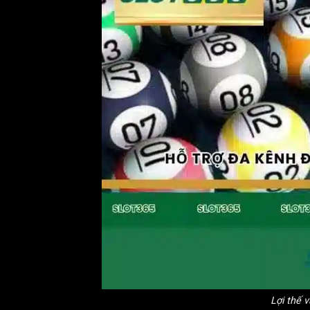
Lợi thế 