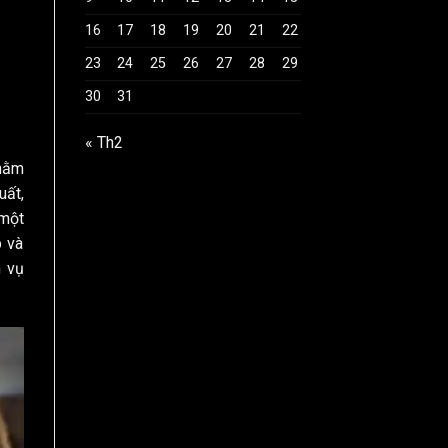
16
17
18
19
20
21
22
23
24
25
26
27
28
29
30
31
« Th2
nhằm
uất,
 một
p và
h vụ