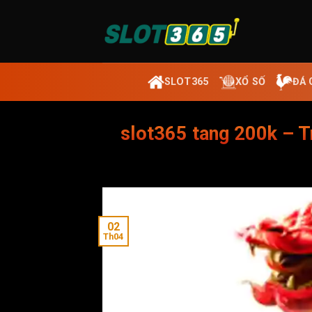
Chuyển
đến
nội
dung
SLOT365
XỔ SỐ
ĐÁ 
slot365 tang 200k – Tr
02
Th04