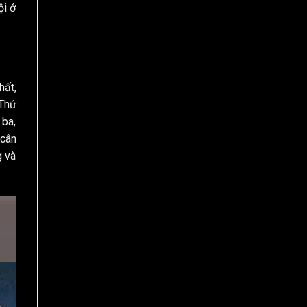
ội ở
hất,
 Thứ
 ba,
 cân
g và