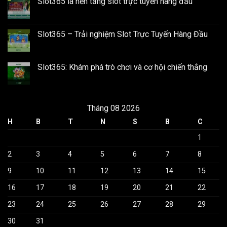
Slot365 là nền tảng slot trực tuyến hàng đầu
Slot365 – Trải nghiệm Slot Trực Tuyến Hàng Đầu
Slot365: Khám phá trò chơi và cơ hội chiến thắng
Tháng 08 2026
H
B
T
N
S
B
C
1
2
3
4
5
6
7
8
9
10
11
12
13
14
15
16
17
18
19
20
21
22
23
24
25
26
27
28
29
30
31