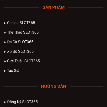
SẢN PHẨM
Casino SLOT365
Thể Thao SLOT365
Đá Gà SLOT365
Xổ Số SLOT365
Giới Thiệu SLOT365
Tác Giả
HƯỚNG DẪN
Đăng Ký SLOT365