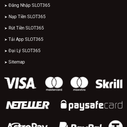
Đăng Nhập SLOT365
Nạp Tiền SLOT365
Rút Tiền SLOT365
Tải App SLOT365
Đại Lý SLOT365
Sitemap