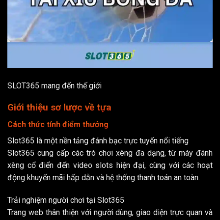
SLOT365 mang đến thế giới
Giới thiệu sơ lược về tựa
Cách thức tính điểm thưởng
Slot365 là một nền tảng đánh bạc trực tuyến nổi tiếng
Slot365 cung cấp các trò chơi xèng đa dạng, từ máy đánh
xèng cổ điển đến video slots hiện đại, cùng với các hoạt
động khuyến mãi hấp dẫn và hệ thống thanh toán an toàn.
Trải nghiệm người chơi tại Slot365
Trang web thân thiện với người dùng, giao diện trực quan và