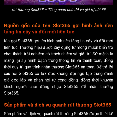
rút thưởng Slot365 – Tổng quan chủ đề và giá trị cốt lõi
Nguồn gốc của tên Slot365 gợi hình ảnh nền
tảng tin cậy và đổi mới liên tục
tên gọi Slot365 gợi lên hình ảnh nền tảng tin cậy và đổi mới
liên tục. Thương hiệu được xây dựng từ mong muốn biến trò
chơi thành trải nghiệm có trách nhiệm và giải trí. Sứ mệnh là
mang lại sự minh bạch trong thông tin và thanh toán, đồng
thời duy trì quy trình nhận thưởng Slot365 an toàn. Để trả lời
câu hỏi Slot365 có lừa đảo không, đội ngũ tập trung đánh
giá độc lập và phản hồi từ cộng đồng, đồng thời khuyến
khích người chơi đăng nhập Slot365 để nhận thưởng
Slot365.
Sản phẩm và dịch vụ quanh rút thưởng Slot365
Sản phẩm và dịch vụ quanh rút thưởng Slot365 được thiết kế