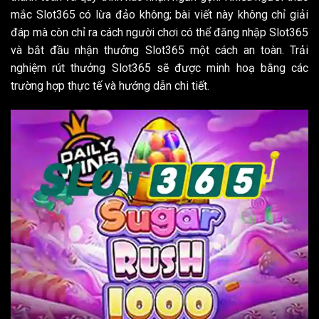
mắc Slot365 có lừa đảo không; bài viết này không chỉ giải
đáp mà còn chỉ ra cách người chơi có thể đăng nhập Slot365
và bắt đầu nhận thưởng Slot365 một cách an toàn. Trải
nghiệm rút thưởng Slot365 sẽ được minh hoạ bằng các
trường hợp thực tế và hướng dẫn chi tiết.