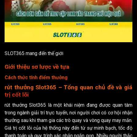
SLOT365 mang đến thế giới
Giới thiệu sơ lược về tựa
Cách thức tính điểm thưởng
rút thưởng Slot365 – Tổng quan chủ đề và giá
trị cốt lõi
rút thưởng Slot365 là một khái niệm đang được quan tâm
trong ngành giải trí trực tuyến, nơi người chơi có cơ hội nhận
thưởng sau khi tham gia các trò quay và vòng quay may mắn.
Giá trị cốt lõi của hệ thống này đến từ sự minh bạch, tốc độ
thanh toán và quy trình xác nhận ngắn gọn. Nhiều người thắc