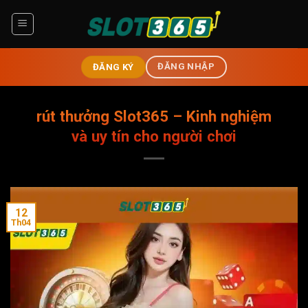
Chuyển
đến
nội
dung
ĐĂNG NHẬP
ĐĂNG KÝ
rút thưởng Slot365 – Kinh nghiệm
và uy tín cho người chơi
12
Th04