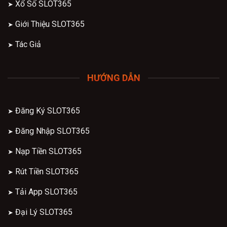
Xổ Số SLOT365
Giới Thiệu SLOT365
Tác Giả
HƯỚNG DẪN
Đăng Ký SLOT365
Đăng Nhập SLOT365
Nạp Tiền SLOT365
Rút Tiền SLOT365
Tải App SLOT365
Đại Lý SLOT365