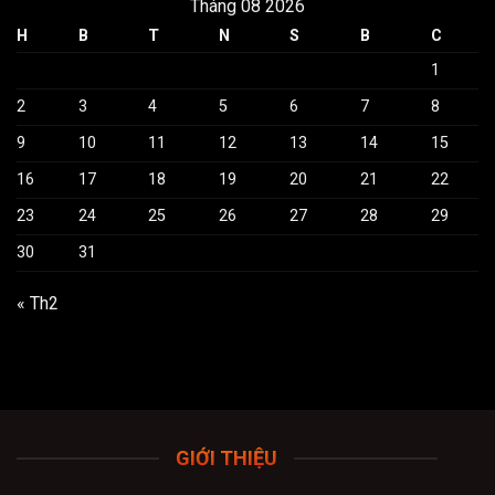
Tháng 08 2026
H
B
T
N
S
B
C
1
2
3
4
5
6
7
8
9
10
11
12
13
14
15
16
17
18
19
20
21
22
23
24
25
26
27
28
29
30
31
« Th2
GIỚI THIỆU