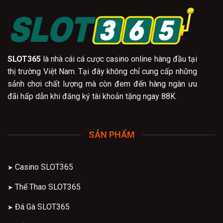
SLOT365
là nhà cái cá cược casino online hàng đầu tại
thị trường Việt Nam. Tại đây không chỉ cung cấp những
sảnh chơi chất lượng mà còn đem đến hàng ngàn ưu
đãi hấp dẫn khi đăng ký tài khoản tặng ngay 88K.
SẢN PHẨM
Casino SLOT365
Thể Thao SLOT365
Đá Gà SLOT365