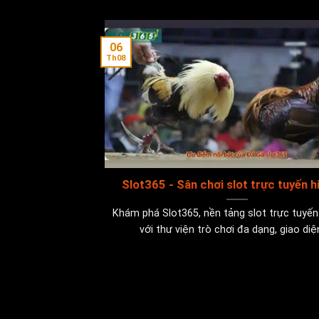
06
Th08
Slot365 - Sân chơi slot trực tuyến h
Khám phá Slot365, nền tảng slot trực tuyến
với thư viện trò chơi đa dạng, giao diện[