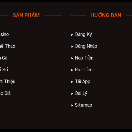
SẢN PHẨM
HƯỚNG DẪN
sino
Đăng Ký
hể Thao
Đăng Nhập
á Gà
Nạp Tiền
ổ Số
Rút Tiền
ới Thiệu
Tải App
c Giả
Đại Lý
Sitemap