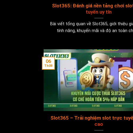
Slot365: Đánh giá nền tảng chơi slo
tuyến uy tín
Bài viết tổng quan về Slot365, giới thiệu gi
tính năng, khuyến mãi và độ an toàn cho
06
Th08
Slot365 – Trải nghiệm slot trực tuy
cao