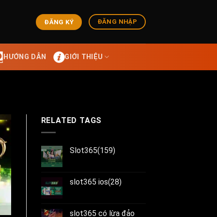
ĐĂNG NHẬP
ĐĂNG KÝ
HƯỚNG DẪN
GIỚI THIỆU
RELATED TAGS
Slot365(159)
slot365 ios(28)
slot365 có lừa đảo