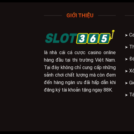
GIỚI THIỆU
Ca
T
là nhà cái cá cược casino online
Đ
hàng đầu tại thị trường Việt Nam.
Tại đây không chỉ cung cấp những
X
sảnh chơi chất lượng mà còn đem
đến hàng ngàn ưu đãi hấp dẫn khi
Gi
đăng ký tài khoản tặng ngay 88K.
Tá