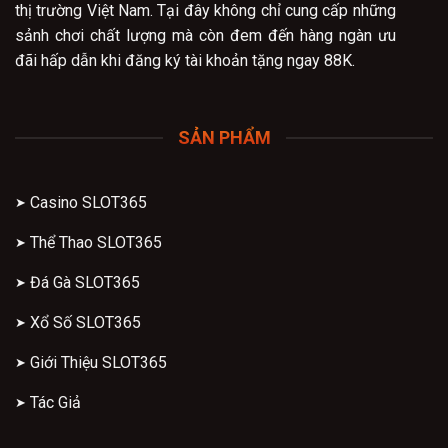
thị trường Việt Nam. Tại đây không chỉ cung cấp những
sảnh chơi chất lượng mà còn đem đến hàng ngàn ưu
đãi hấp dẫn khi đăng ký tài khoản tặng ngay 88K.
SẢN PHẨM
Casino SLOT365
Thể Thao SLOT365
Đá Gà SLOT365
Xổ Số SLOT365
Giới Thiệu SLOT365
Tác Giả