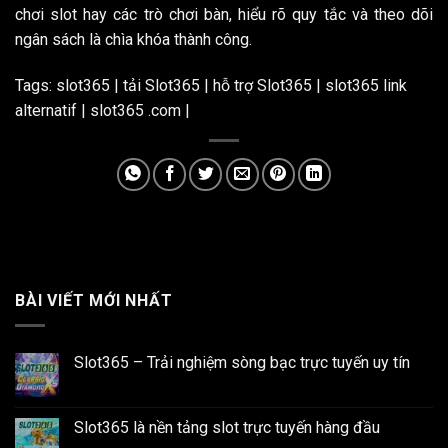
chơi slot hay các trò chơi bàn, hiểu rõ quy tắc và theo dõi
ngân sách là chìa khóa thành công.
Tags:
slot365
|
tải Slot365
|
hỗ trợ Slot365
|
slot365 link
alternatif
|
slot365 .com
|
BÀI VIẾT MỚI NHẤT
Slot365 – Trải nghiệm sòng bạc trực tuyến uy tín
Slot365 là nền tảng slot trực tuyến hàng đầu