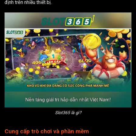
định trên nhiều thiết bị.
Slot365 là gì?
Cung cấp trò chơi và phần mềm