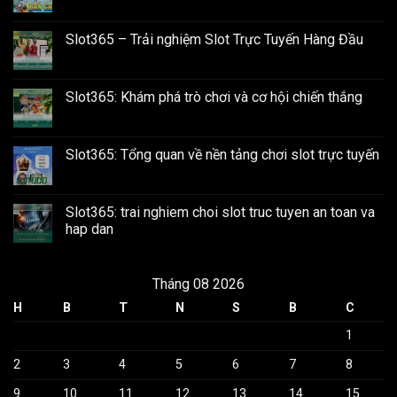
Slot365 – Trải nghiệm Slot Trực Tuyến Hàng Đầu
Slot365: Khám phá trò chơi và cơ hội chiến thắng
Slot365: Tổng quan về nền tảng chơi slot trực tuyến
Slot365: trai nghiem choi slot truc tuyen an toan va
hap dan
Tháng 08 2026
H
B
T
N
S
B
C
1
2
3
4
5
6
7
8
9
10
11
12
13
14
15