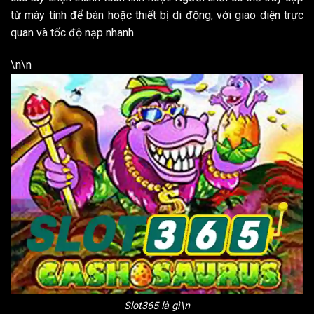
từ máy tính để bàn hoặc thiết bị di động, với giao diện trực
quan và tốc độ nạp nhanh.
\n\n
Slot365 là gì\n