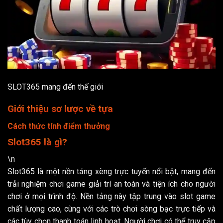
SLOT365 mang đến thế giới
Giới thiệu sơ lược về tựa
Cách thức tính điểm thưởng
Slot365 là gì?
\n
Slot365 là một nền tảng xèng trực tuyến nổi bật, mang đến
trải nghiệm chơi game giải trí an toàn và tiện ích cho người
chơi ở mọi trình độ. Nền tảng này tập trung vào slot game
chất lượng cao, cùng với các trò chơi sòng bạc trực tiếp và
các tùy chọn thanh toán linh hoạt. Người chơi có thể truy cập