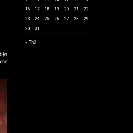
16
17
18
19
20
21
22
23
24
25
26
27
28
29
30
31
« Th2
diện
 chế