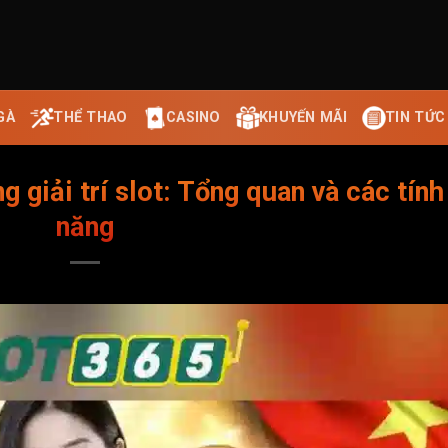
GÀ
THỂ THAO
CASINO
KHUYẾN MÃI
TIN TỨC
g giải trí slot: Tổng quan và các tính
năng