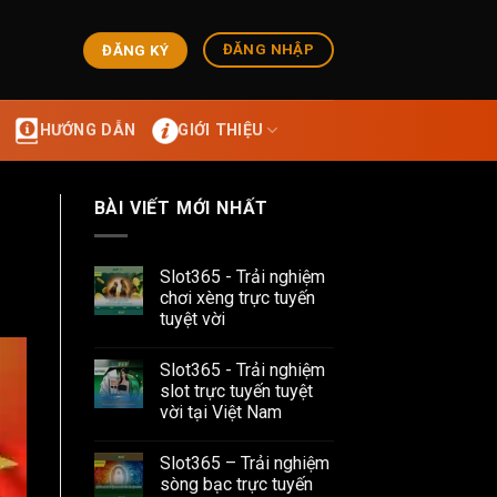
ĐĂNG NHẬP
ĐĂNG KÝ
HƯỚNG DẪN
GIỚI THIỆU
BÀI VIẾT MỚI NHẤT
Slot365 - Trải nghiệm
chơi xèng trực tuyến
tuyệt vời
Slot365 - Trải nghiệm
slot trực tuyến tuyệt
vời tại Việt Nam
Slot365 – Trải nghiệm
sòng bạc trực tuyến