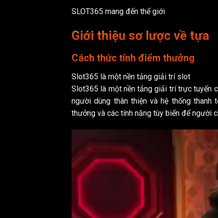
SLOT365 mang đến thế giới
Giới thiệu sơ lược về tựa
Cách thức tính điểm thưởng
Slot365 là một nền tảng giải trí slot
Slot365 là một nền tảng giải trí trực tuyến
người dùng thân thiện và hệ thống thanh 
thưởng và các tính năng tùy biến để người c