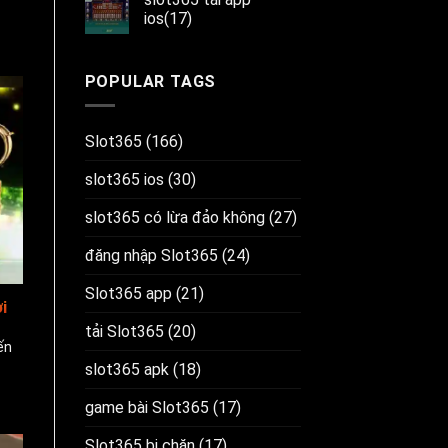
ios(17)
POPULAR TAGS
Slot365 (166)
slot365 ios (30)
slot365 có lừa đảo không (27)
đăng nhập Slot365 (24)
Slot365 app (21)
i
tải Slot365 (20)
ến
slot365 apk (18)
game bài Slot365 (17)
Slot365 bị chặn (17)