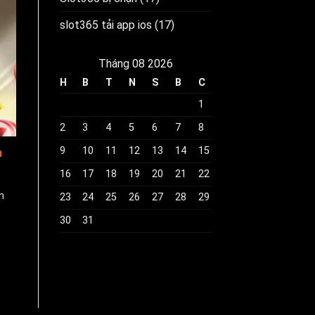
slot365 tải app ios (17)
Tháng 08 2026
H
B
T
N
S
B
C
1
2
3
4
5
6
7
8
9
10
11
12
13
14
15
n
16
17
18
19
20
21
22
n
23
24
25
26
27
28
29
30
31