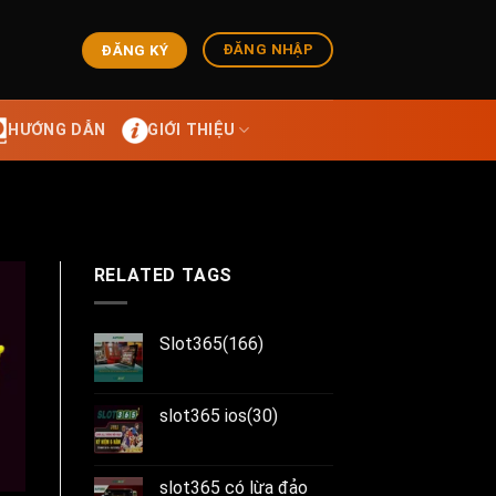
ĐĂNG NHẬP
ĐĂNG KÝ
HƯỚNG DẪN
GIỚI THIỆU
RELATED TAGS
Slot365(166)
slot365 ios(30)
slot365 có lừa đảo