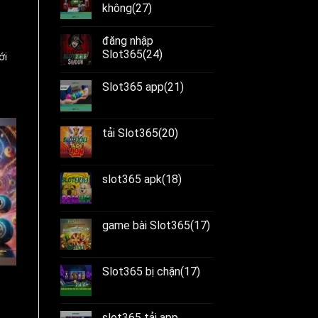
không(27)
đăng nhập
Slot365(24)
ới
Slot365 app(21)
tải Slot365(20)
slot365 apk(18)
game bài Slot365(17)
Slot365 bị chặn(17)
slot365 tải app