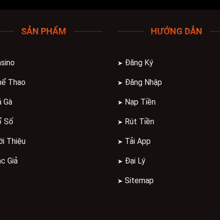
SẢN PHẨM
HƯỚNG DẪN
sino
Đăng Ký
hể Thao
Đăng Nhập
á Gà
Nạp Tiền
ổ Số
Rút Tiền
ới Thiệu
Tải App
c Giả
Đại Lý
Sitemap