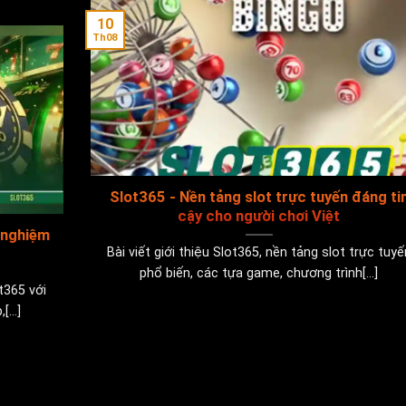
10
Th08
Slot365 - Nền tảng slot trực tuyến đáng ti
cậy cho người chơi Việt
i nghiệm
Bài viết giới thiệu Slot365, nền tảng slot trực tuyế
phổ biến, các tựa game, chương trình[...]
t365 với
...]