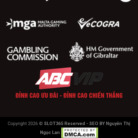
Copyright 2026 ©
SLOT365 Reserved - SEO BY Nguyễn Thị
Ngọc Lan