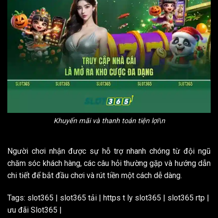
Khuyến mãi và thanh toán tiện lợi\n
Người chơi nhận được sự hỗ trợ nhanh chóng từ đội ngũ
chăm sóc khách hàng, các câu hỏi thường gặp và hướng dẫn
chi tiết để bắt đầu chơi và rút tiền một cách dễ dàng.
Tags:
slot365
|
slot365 tải
|
https t ly slot365
|
slot365 rtp
|
ưu đãi Slot365
|