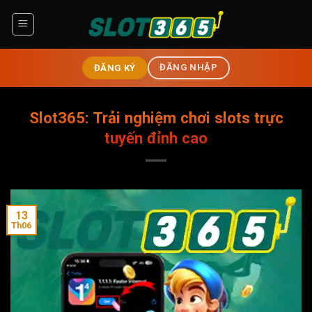
Chuyển
đến
nội
dung
ĐĂNG NHẬP
ĐĂNG KÝ
Slot365: Trải nghiệm chơi slots trực
tuyến đỉnh cao
13
Th06