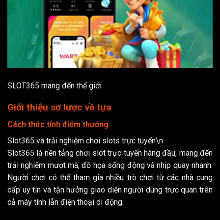
SLOT365 mang đến thế giới
Giới thiệu sơ lược về tựa
Cách thức tính điểm thưởng
Slot365 và trải nghiệm chơi slots trực tuyến
\n
Slot365 là nền tảng chơi slot trực tuyến hàng đầu, mang đến
trải nghiệm mượt mà, đồ họa sống động và nhịp quay nhanh.
Người chơi có thể tham gia nhiều trò chơi từ các nhà cung
cấp uy tín và tận hưởng giao diện người dùng trực quan trên
cả máy tính lẫn điện thoại di động.