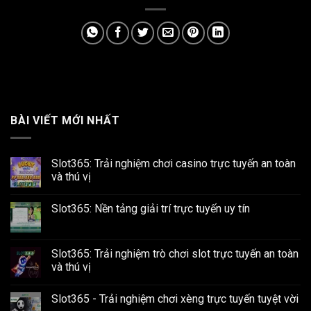
BÀI VIẾT MỚI NHẤT
Slot365: Trải nghiệm chơi casino trực tuyến an toàn
và thú vị
Slot365: Nền tảng giải trí trực tuyến uy tín
Slot365: Trải nghiệm trò chơi slot trực tuyến an toàn
và thú vị
Slot365 - Trải nghiệm chơi xèng trực tuyến tuyệt vời