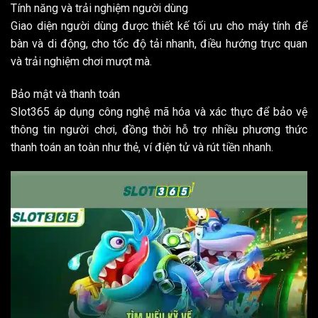
Tính năng và trải nghiệm người dùng
Giao diện người dùng được thiết kế tối ưu cho máy tính để
bàn và di động, cho tốc độ tải nhanh, điều hướng trực quan
và trải nghiệm chơi mượt mà.
Bảo mật và thanh toán
Slot365 áp dụng công nghệ mã hóa và xác thực để bảo vệ
thông tin người chơi, đồng thời hỗ trợ nhiều phương thức
thanh toán an toàn như thẻ, ví điện tử và rút tiền nhanh.