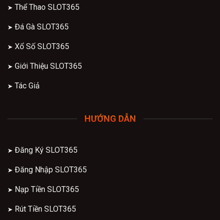
Thể Thao SLOT365
Đá Gà SLOT365
Xổ Số SLOT365
Giới Thiệu SLOT365
Tác Giả
HƯỚNG DẪN
Đăng Ký SLOT365
Đăng Nhập SLOT365
Nạp Tiền SLOT365
Rút Tiền SLOT365