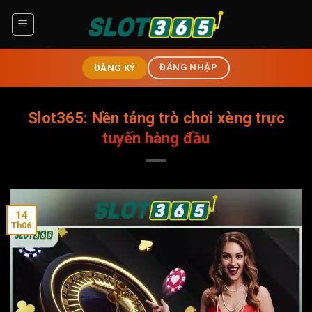
Chuyển
đến
nội
dung
ĐĂNG NHẬP
ĐĂNG KÝ
Slot365: Nền tảng trò chơi xèng trực
tuyến hàng đầu
14
Th06