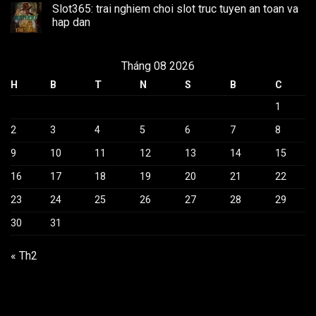
Slot365: trai nghiem choi slot truc tuyen an toan va
hap dan
Tháng 08 2026
H
B
T
N
S
B
C
1
2
3
4
5
6
7
8
9
10
11
12
13
14
15
16
17
18
19
20
21
22
23
24
25
26
27
28
29
30
31
« Th2