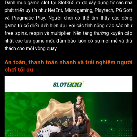
Danh mục game slot tại Slot365 được xây dựng từ các nhà
phát triển uy tín như NetEnt, Microgaming, Playtech, PG Soft
và Pragmatic Play. Người chơi có thể tìm thấy các dòng
game từ cổ điển đến hiện đại, với các tính năng đặc sắc như
free spins, respin và multiplier. Nền tảng thường xuyên cập
nhật các tựa game mới, đảm bảo luôn có sự mới mẻ và thử
thách cho mỗi vòng quay.
An toàn, thanh toán nhanh và trải nghiệm người
chơi tối ưu