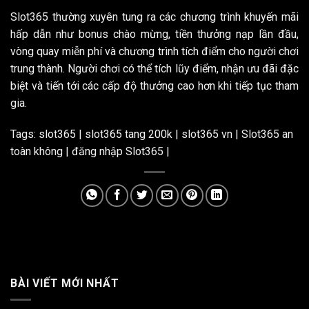
Slot365 thường xuyên tung ra các chương trình khuyến mãi
hấp dẫn như bonus chào mừng, tiền thưởng nạp lần đầu,
vòng quay miễn phí và chương trình tích điểm cho người chơi
trung thành. Người chơi có thể tích lũy điểm, nhận ưu đãi đặc
biệt và tiến tới các cấp độ thưởng cao hơn khi tiếp tục tham
gia.
Tags:
slot365
|
slot365 tang 200k
|
slot365 vn
|
Slot365 an
toàn không
|
đăng nhập Slot365
|
BÀI VIẾT MỚI NHẤT