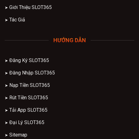
Giới Thiệu SLOT365
Tác Giả
HƯỚNG DẪN
Đăng Ký SLOT365
Đăng Nhập SLOT365
Nạp Tiền SLOT365
Rút Tiền SLOT365
Tải App SLOT365
Đại Lý SLOT365
Sitemap