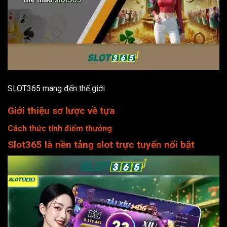
SLOT365 mang đến thế giới
Giới thiệu sơ lược về tựa
Cách thức tính điểm thưởng
Slot365 là nền tảng slot trực tuyến nổi bật