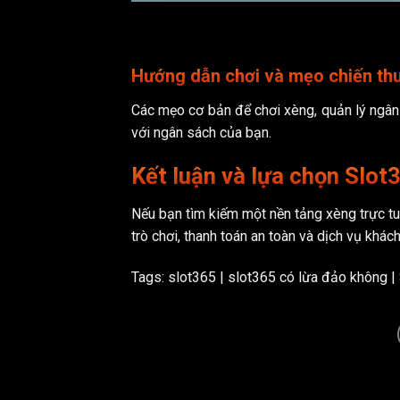
Hướng dẫn chơi và mẹo chiến th
Các mẹo cơ bản để chơi xèng, quản lý ngân
với ngân sách của bạn.
Kết luận và lựa chọn Slot
Nếu bạn tìm kiếm một nền tảng xèng trực tu
trò chơi, thanh toán an toàn và dịch vụ khác
Tags:
slot365
|
slot365 có lừa đảo không
|