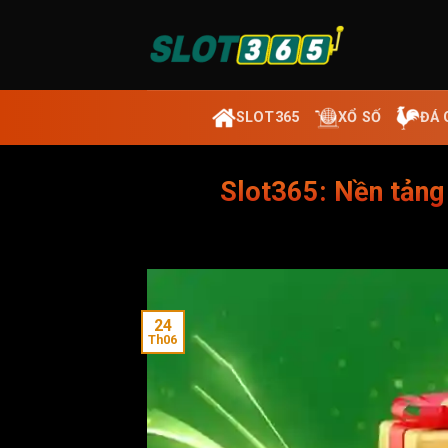
Chuyển
đến
nội
dung
SLOT365
XỔ SỐ
ĐÁ 
Slot365: Nền tảng 
24
Th06