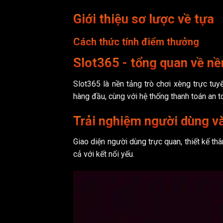
Giới thiệu sơ lược về tựa
Cách thức tính điểm thưởng
Slot365 - tổng quan về nề
Slot365 là nền tảng trò chơi xèng trực tuy
hàng đầu, cùng với hệ thống thanh toán an 
Trải nghiệm người dùng và
Giao diện người dùng trực quan, thiết kế thâ
cả với kết nối yếu.