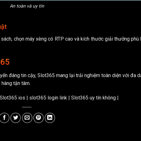
An toàn và uy tín
uật
 sách, chọn máy xèng có RTP cao và kích thước giải thưởng phù
365
yến đáng tin cậy, Slot365 mang lại trải nghiệm toàn diện với đa 
h hàng tận tâm.
Slot365 ios
|
slot365 login link
|
Slot365 uy tín không
|