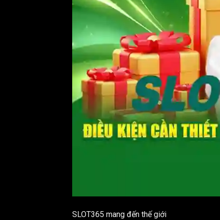
SLOT365 mang đến thế giới