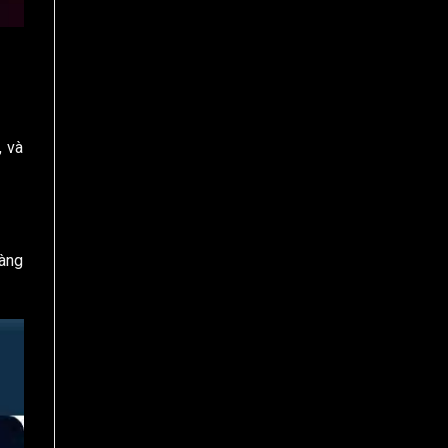
, và
hàng