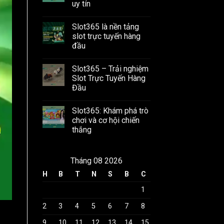
uy tín
Slot365 là nền tảng
slot trực tuyến hàng
đầu
Slot365 – Trải nghiệm
Slot Trực Tuyến Hàng
Đầu
Slot365: Khám phá trò
chơi và cơ hội chiến
thắng
Tháng 08 2026
H
B
T
N
S
B
C
1
2
3
4
5
6
7
8
9
10
11
12
13
14
15