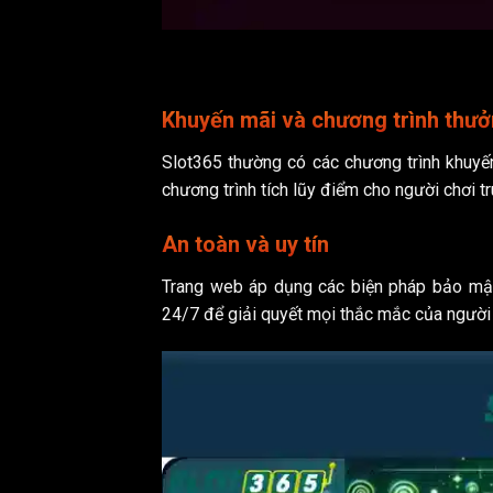
Khuyến mãi và chương trình thư
Slot365 thường có các chương trình khuyế
chương trình tích lũy điểm cho người chơi tr
An toàn và uy tín
Trang web áp dụng các biện pháp bảo mật 
24/7 để giải quyết mọi thắc mắc của người 